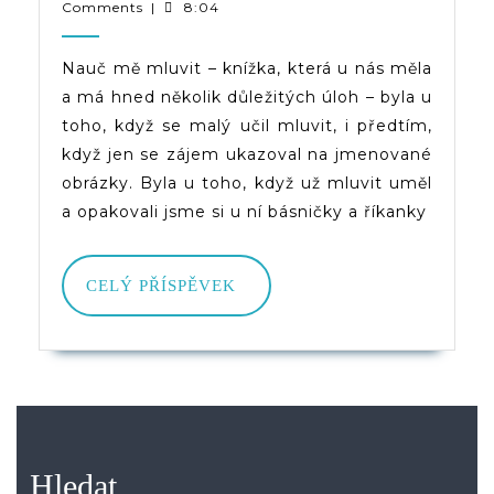
8.
|
Comments
|
8:04
Mluvit
2020
(d)veruce
Nauč mě mluvit – knížka, která u nás měla
a má hned několik důležitých úloh – byla u
toho, když se malý učil mluvit, i předtím,
když jen se zájem ukazoval na jmenované
obrázky. Byla u toho, když už mluvit uměl
a opakovali jsme si u ní básničky a říkanky
CELÝ
CELÝ PŘÍSPĚVEK
PŘÍSPĚVEK
Hledat