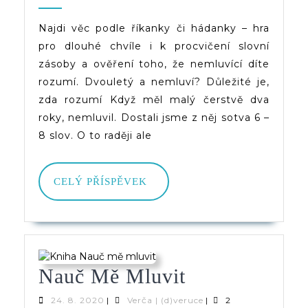
Podle
2020
(d)veruce
Říkanky
Najdi věc podle říkanky či hádanky – hra
pro dlouhé chvíle i k procvičení slovní
Či
zásoby a ověření toho, že nemluvící díte
Hádanky
rozumí. Dvouletý a nemluví? Důležité je,
zda rozumí Když měl malý čerstvě dva
roky, nemluvil. Dostali jsme z něj sotva 6 –
8 slov. O to raději ale
CELÝ
CELÝ PŘÍSPĚVEK
PŘÍSPĚVEK
Nauč
Nauč Mě Mluvit
Mě
24.
Verča
24. 8. 2020
|
Verča | (d)veruce
|
2