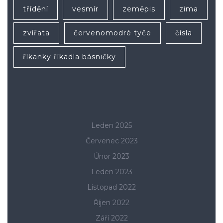
třídění
vesmír
zeměpis
zima
zvířata
červenomodré tyče
čísla
říkanky říkadla básničky
Leden 2025
Červenec 2023
Únor 2023
Leden 2023
Listopad 2022
Říjen 2022
Září 2022