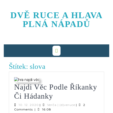
Skip
to
DVĚ RUCE A HLAVA
content
PLNÁ NÁPADŮ
Štítek:
slova
Najdi Věc Podle Říkanky
Najdi
Či Hádanky
Věc
10.
Verča
10. 12. 2020
|
Verča | (d)veruce
|
2
12.
|
Comments
|
16:08