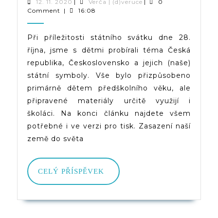
|
12.
Verča
12. 11. 2020
|
Verča | (d)veruce
|
0
11.
|
Comment
|
16:08
Česká
2020
(d)veruce
Republika,
Při příležitosti státního svátku dne 28.
října, jsme s dětmi probírali téma Česká
Československo,
republika, Československo a jejich (naše)
Státní
státní symboly. Vše bylo přizpůsobeno
Symboly
primárně dětem předškolního věku, ale
připravené materiály určitě využijí i
školáci. Na konci článku najdete všem
potřebné i ve verzi pro tisk. Zasazení naší
země do světa
CELÝ
CELÝ PŘÍSPĚVEK
PŘÍSPĚVEK