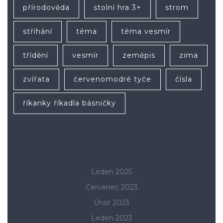
přírodověda
stolní hra 3+
strom
stříhání
téma
téma vesmír
třídění
vesmír
zeměpis
zima
zvířata
červenomodré tyče
čísla
říkanky říkadla básničky
Leden 2025
Červenec 2023
Únor 2023
Leden 2023