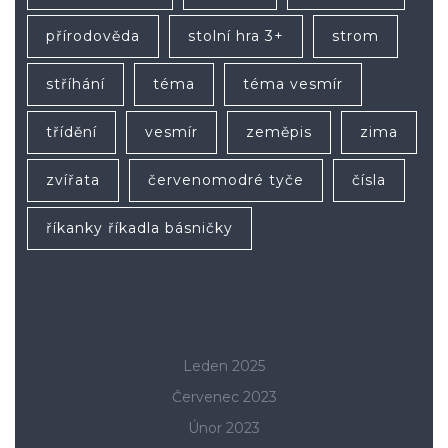
přírodověda
stolní hra 3+
strom
stříhání
téma
téma vesmír
třídění
vesmír
zeměpis
zima
zvířata
červenomodré tyče
čísla
říkanky říkadla básničky
Leden 2025
Červenec 2023
Únor 2023