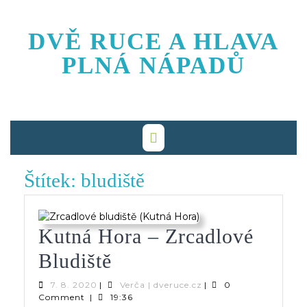
Skip
to
DVĚ RUCE A HLAVA
content
PLNÁ NÁPADŮ
Štítek:
bludiště
Kutná Hora – Zrcadlové
Kutná
Bludiště
Hora
7.
Verča
7. 8. 2020
|
Verča | dveruce.cz
|
0
8.
|
Comment
|
19:36