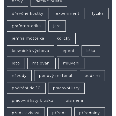
barvy
dětské hřiště
dřevěné kostky
experiment
fyzika
grafomotorika
jaro
jemná motorika
kolíčky
kosmická výchova
lepení
liška
léto
malování
mluvení
návody
perlový materiál
podzim
počítání do 10
pracovní listy
pracovní listy k tisku
písmena
představivost
příroda
přírodniny