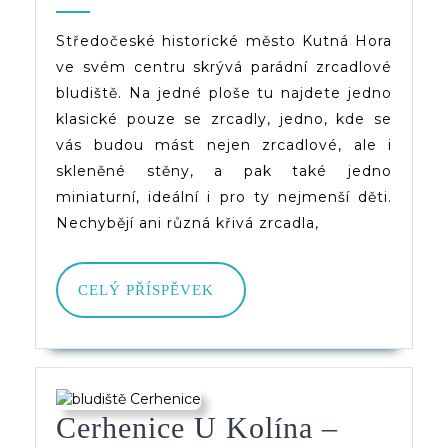
–
2020
dveruce.cz
Zrcadlové
Středočeské historické město Kutná Hora
ve svém centru skrývá parádní zrcadlové
Bludiště
bludiště. Na jedné ploše tu najdete jedno
klasické pouze se zrcadly, jedno, kde se
vás budou mást nejen zrcadlové, ale i
skleněné stěny, a pak také jedno
miniaturní, ideální i pro ty nejmenší děti.
Nechybějí ani různá křivá zrcadla,
CELÝ
CELÝ PŘÍSPĚVEK
PŘÍSPĚVEK
Cerhenice U Kolína –