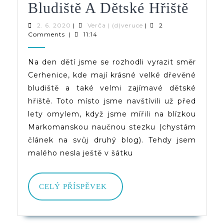
Cerhe
Bludiště A Dětské Hřiště
U
2.
Verča
2. 6. 2020
|
Verča | (d)veruce
|
2
6.
|
Comments
|
11:14
Kolí
2020
(d)veruce
–
Na den dětí jsme se rozhodli vyrazit směr
Cerhenice, kde mají krásné velké dřevěné
Bludi
bludiště a také velmi zajímavé dětské
A
hřiště. Toto místo jsme navštívili už před
Děts
lety omylem, když jsme mířili na blízkou
Markomanskou naučnou stezku (chystám
Hřišt
článek na svůj druhý blog). Tehdy jsem
malého nesla ještě v šátku
CELÝ
CELÝ PŘÍSPĚVEK
PŘÍSPĚVEK