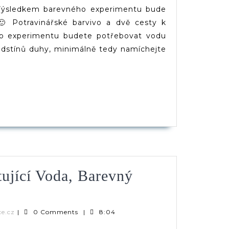
Ve
. Výsledkem barevného experimentu bude
Sklenici
 🙂 Potravinářské barvivo a dvě cesty k
o experimentu budete potřebovat vodu
odstínů duhy, minimálně tedy namíchejte
PĚVEK
tující Voda, Barevný
riment
Verča
ce.cz
|
0 Comments
|
8:04
|