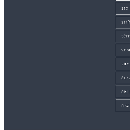
stol
stří
tém
ves
zim
čer
čísl
řík