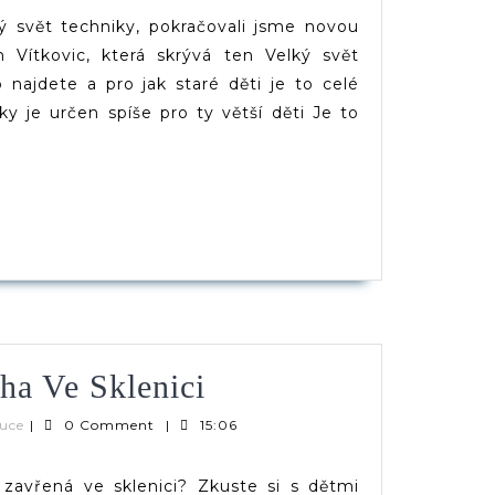
iky
(d)veruce
lý svět techniky, pokračovali jsme novou
ava
 Vítkovic, která skrývá ten Velký svět
najdete a pro jak staré děti je to celé
y je určen spíše pro ty větší děti Je to
vice)
PĚVEK
Experiment
ha Ve Sklenici
|
Verča
ruce
|
0 Comment
|
15:06
|
Duha
(d)veruce
 zavřená ve sklenici? Zkuste si s dětmi