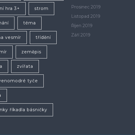
Prosinec 2019
ní hra 3+
strom
Listopad 2019
hání
téma
Říjen 2019
Září 2019
a vesmír
třídění
mír
zeměpis
a
zvířata
venomodré tyče
a
anky říkadla básničky