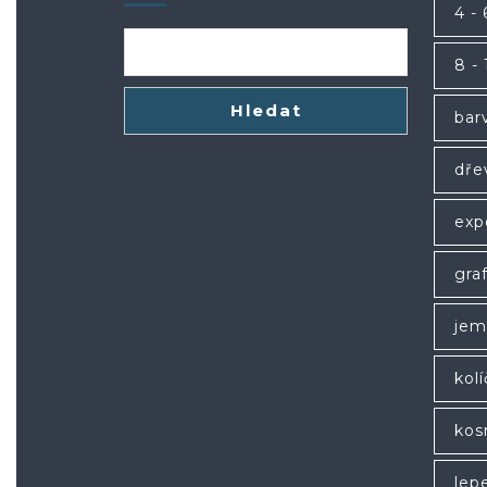
4 - 
8 - 
Hledat
bar
dře
exp
gra
jem
kol
kos
lep