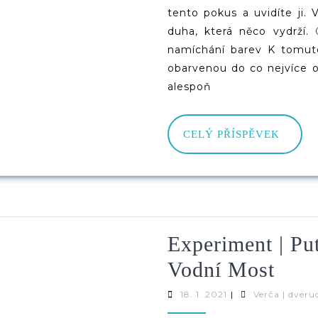
tento pokus a uvidíte ji
duha, která něco vydrží.
namíchání barev K tomut
obarvenou do co nejvíce 
alespoň
CELÝ
CELÝ PŘÍSPĚVEK
PŘÍS
Experiment | Pu
Expe
Vodní Most
|
18.
18. 1. 2021
|
Verča | dveru
1.