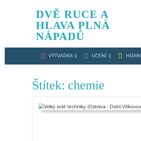
Skip
to
DVĚ RUCE A
content
HLAVA PLNÁ
NÁPADŮ
VÝTVARKA
UČENÍ
HRAN
Štítek:
chemie