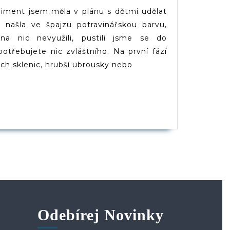
jící
dveruce.cz
riment jsem měla v plánu s dětmi udělat
,
 našla ve špajzu potravinářskou barvu,
vný
a nic nevyužili, pustili jsme se do
otřebujete nic zvláštního. Na první fází
í
ých sklenic, hrubší ubrousky nebo
t
PĚVEK
Odebírej Novinky