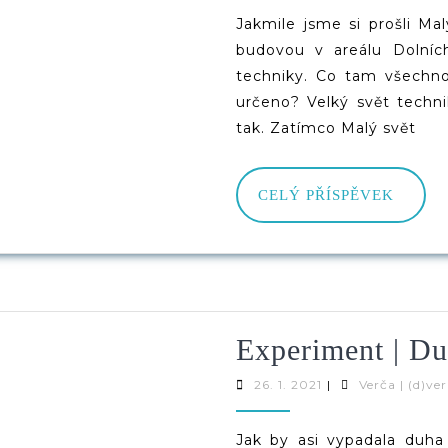
Techn
2022
Jakmile jsme si prošli Ma
(Ostr
budovou v areálu Dolních
–
techniky. Co tam všechno 
určeno? Velký svět technik
Dolní
tak. Zatímco Malý svět
Vítko
CELÝ
CELÝ PŘÍSPĚVEK
PŘÍS
Experiment | Du
26.
26. 1. 2021
|
Verča | (d)ve
1.
2021
Jak by asi vypadala duha