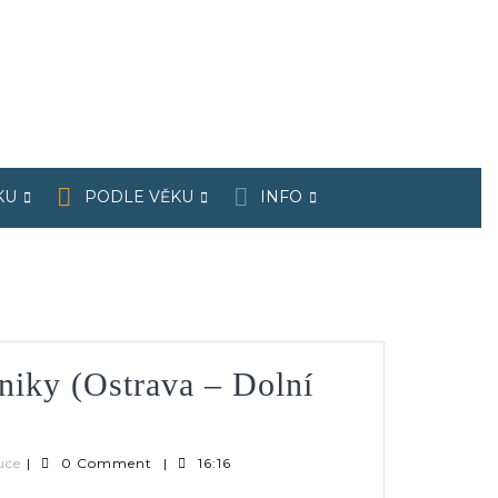
KU
PODLE VĚKU
INFO
niky (Ostrava – Dolní
Verča
uce
|
0 Comment
|
16:16
|