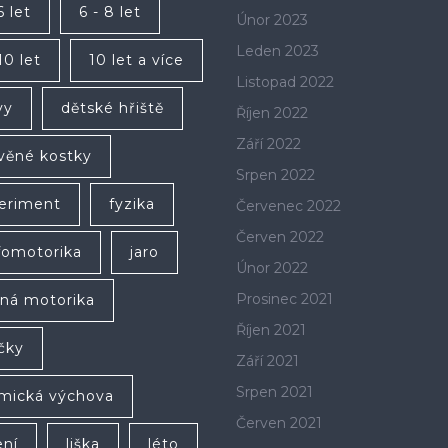
6 let
6 - 8 let
Únor 2023
Leden 2023
10 let
10 let a více
Listopad 2022
vy
dětské hřiště
Říjen 2022
Září 2022
věné kostky
Srpen 2022
eriment
fyzika
Červenec 2022
Červen 2022
fomotorika
jaro
Únor 2022
Prosinec 2021
ná motorika
Říjen 2021
íčky
Září 2021
Srpen 2021
mická výchova
Červen 2021
ení
liška
léto