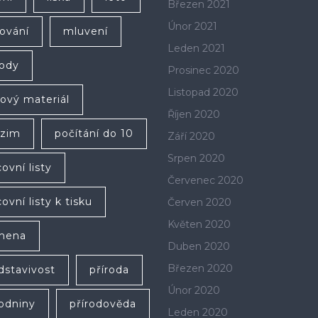
Březen 2021
Únor 2021
ování
mluvení
Leden 2021
ody
Prosinec 2020
Listopad 2020
lový materiál
Říjen 2020
zim
počítání do 10
Září 2020
Srpen 2020
ovní listy
Červenec 2020
ovní listy k tisku
Červen 2020
Květen 2020
mena
Duben 2020
Březen 2020
dstavivost
příroda
Únor 2020
rodniny
přírodověda
Leden 2020