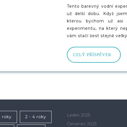
Putu
2021
Tento barevný vodní expe
Voda
už delší dobu. Když jsem
Bare
kterou bychom už asi n
experimentu, na který nep
Vodn
vám stačí šest stejně velk
Mos
CELÝ
CELÝ PŘÍSPĚVEK
PŘÍS
Leden 2025
2 roky
2 - 4 roky
Červenec 2023