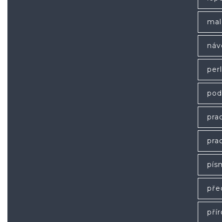
mal
náv
per
pod
prac
prac
pís
pře
pří