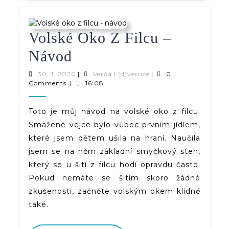
Volské Oko Z Filcu –
Volské
Návod
Oko
30.
Verča
30. 1. 2020
|
Verča | (d)veruce
|
0
1.
|
Comments
|
16:08
Z
2020
(d)veruce
Filcu
Toto je můj návod na volské oko z filcu.
Smažené vejce bylo vůbec prvním jídlem,
–
které jsem dětem ušila na hraní. Naučila
Návod
jsem se na něm základní smyčkový steh,
který se u šití z filcu hodí opravdu často.
Pokud nemáte se šitím skoro žádné
zkušenosti, začněte volským okem klidně
také.