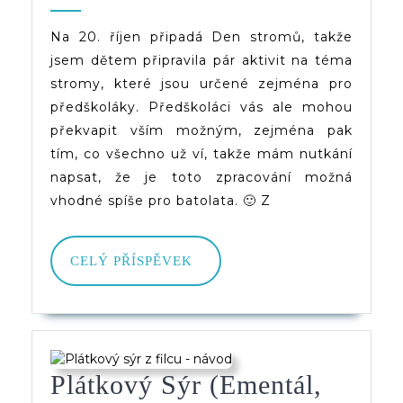
Stromy
2020
(d)veruce
(předškoláci)
Na 20. říjen připadá Den stromů, takže
jsem dětem připravila pár aktivit na téma
stromy, které jsou určené zejména pro
předškoláky. Předškoláci vás ale mohou
překvapit vším možným, zejména pak
tím, co všechno už ví, takže mám nutkání
napsat, že je toto zpracování možná
vhodné spíše pro batolata. 🙂 Z
CELÝ
CELÝ PŘÍSPĚVEK
PŘÍSPĚVEK
Plátkový Sýr (ementál,