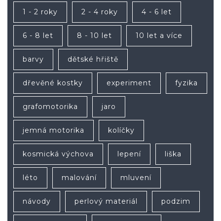
1 - 2 roky
2 - 4 roky
4 - 6 let
6 - 8 let
8 - 10 let
10 let a více
barvy
dětské hřiště
dřevěné kostky
experiment
fyzika
grafomotorika
jaro
jemná motorika
kolíčky
kosmická výchova
lepení
liška
léto
malování
mluvení
návody
perlový materiál
podzim