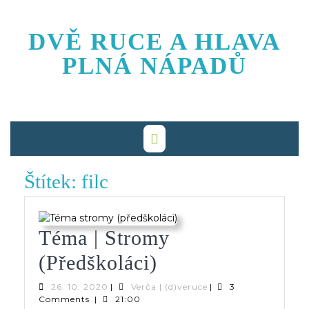
Skip
to
DVĚ RUCE A HLAVA
content
PLNÁ NÁPADŮ
Štítek:
filc
Téma | Stromy
Téma
(předškoláci)
|
26.
Verča
26. 10. 2020
|
Verča | (d)veruce
|
3
10.
|
Comments
|
21:00