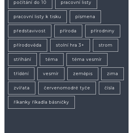
počítání do 10
pracovní listy
pracovní listy k tisku
písmena
představivost
příroda
přírodniny
přírodověda
stolní hra 3+
strom
stříhání
téma
téma vesmír
třídění
vesmír
zeměpis
zima
zvířata
červenomodré tyče
čísla
říkanky říkadla básničky