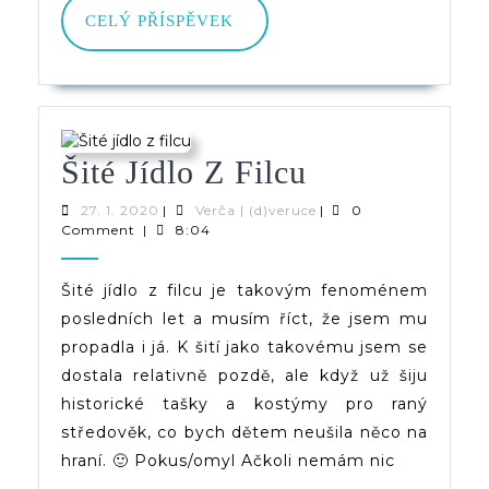
CELÝ
CELÝ PŘÍSPĚVEK
PŘÍSPĚVEK
Šité
Šité Jídlo Z Filcu
Jídlo
27.
Verča
27. 1. 2020
|
Verča | (d)veruce
|
0
1.
|
Comment
|
8:04
Z
2020
(d)veruce
Filcu
Šité jídlo z filcu je takovým fenoménem
posledních let a musím říct, že jsem mu
propadla i já. K šití jako takovému jsem se
dostala relativně pozdě, ale když už šiju
historické tašky a kostýmy pro raný
středověk, co bych dětem neušila něco na
hraní. 🙂 Pokus/omyl Ačkoli nemám nic