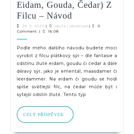
Eidam, Gouda, Čedar) Z
Plátkový
Filcu – Návod
Sýr
26.
Verča
26. 3. 2020
|
Verča | (d)veruce
|
0
3.
|
Comment
|
16:08
(ementál,
2020
(d)veruce
Eidam,
Podle mého dalšího návodu budete moci
vyrobit z filcu plátkový sýr – dle fantasie a
Gouda,
odstínu žluté eidam, goudu či čedar a dále
Čedar)
děravý sýr, jako je ementál, maasdamer či
Z
leerdammer. Na eidam či goudu se hodí
spíše světlejší filc, na čedar může být i
Filcu
sytější odstín žluté. Tento typ
–
Návod
CELÝ
CELÝ PŘÍSPĚVEK
PŘÍSPĚVEK