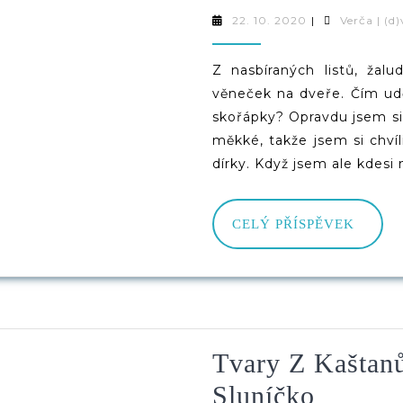
Věneče
22.
22. 10. 2020
|
Verča | (d
10.
Z
2020
Z nasbíraných listů, žalu
Listů,
věneček na dveře. Čím udě
Žaludů
skořápky? Opravdu jsem si 
měkké, takže jsem si chvíl
A
dírky. Když jsem ale kdesi 
Kaštanů
CELÝ
CELÝ PŘÍSPĚVEK
PŘÍS
Tvary Z Kaštanů
Tvary
Sluníčko