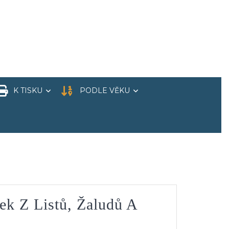
K TISKU
PODLE VĚKU
k Z Listů, Žaludů A
í