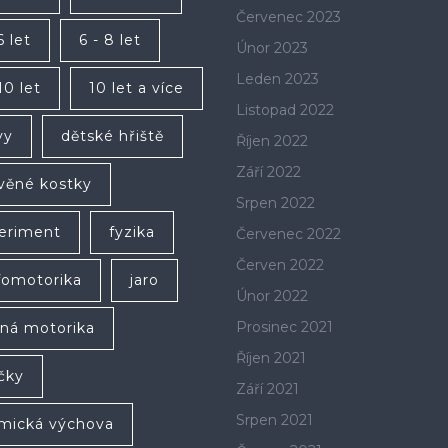
Červenec 2023
6 let
6 - 8 let
Únor 2023
Leden 2023
10 let
10 let a více
Listopad 2022
vy
dětské hřiště
Říjen 2022
Září 2022
věné kostky
Srpen 2022
eriment
fyzika
Červenec 2022
Červen 2022
fomotorika
jaro
Únor 2022
Prosinec 2021
ná motorika
Říjen 2021
íčky
Září 2021
Srpen 2021
mická výchova