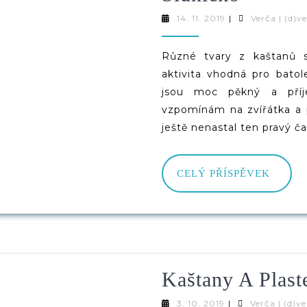
Z
14.
14. 11. 2019
|
Verča | (d)v
11.
Kaštan
2019
Různé tvary z kaštanů s
–
aktivita vhodná pro batol
Vlnovk
jsou moc pěkný a příje
vzpomínám na zvířátka a p
Spirála
ještě nenastal ten pravý ča
Sluníč
CELÝ
CELÝ PŘÍSPĚVEK
PŘÍS
Kaštany A Plast
3.
3. 10. 2019
|
Verča | (d)v