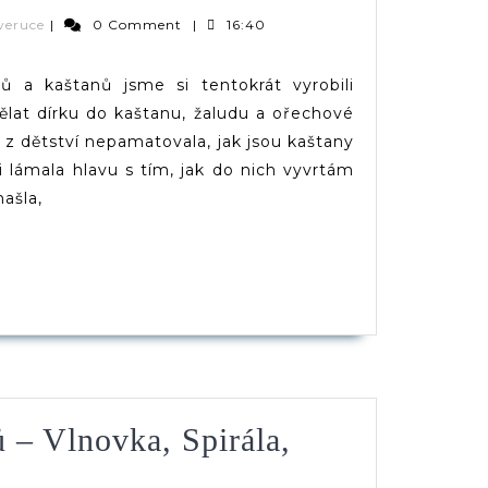
k
Verča
)veruce
|
0 Comment
|
16:40
|
(d)veruce
dů a kaštanů jsme si tentokrát vyrobili
lat dírku do kaštanu, žaludu a ořechové
z dětství nepamatovala, jak jsou kaštany
i lámala hlavu s tím, jak do nich vyvrtám
našla,
PĚVEK
 – Vlnovka, Spirála,