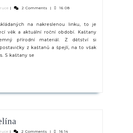
Verča
eruce
|
2 Comments
|
16:08
|
ů
(d)veruce
kládaných na nakreslenou linku, to je
ecí věk a aktuální roční období. Kaštany
a,
mný přírodní materiál. Z dětství si
ostavičky z kaštanů a špejlí, na to však
,
s. S kaštany se
ko
PĚVEK
Kaštany
elína
A
Verča
eruce
|
2 Comments
|
16:14