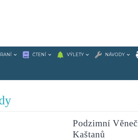
RANÍ
ČTENÍ
VÝLETY
NÁVODY
udy
Podzimní Věneče
Podzimn
Kaštanů