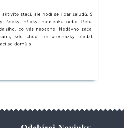
|
Plastelína
(d)veruce
aktivitě stačí, ale hodí se i pár žaludů. S
čky, šneky, hříbky, housenku nebo třeba
 dalšího, co vás napadne. Nedávno začal
sami, kdo chodí na procházky hledat
rací se domů s
PĚVEK
Odebírej Novinky