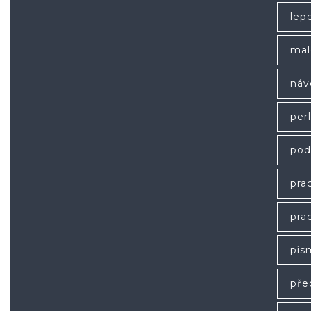
lep
mal
náv
per
pod
prac
prac
pís
pře