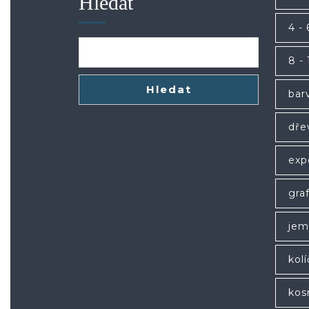
Hledat
4 - 
8 - 
Hledat
bar
dře
exp
gra
jem
kol
kos