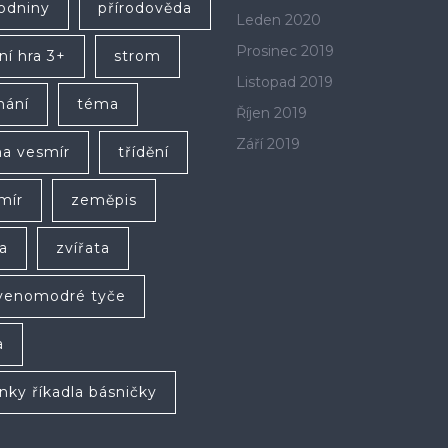
rodniny
přírodověda
Leden 2020
Prosinec 2019
ní hra 3+
strom
Listopad 2019
hání
téma
Říjen 2019
Září 2019
a vesmír
třídění
mír
zeměpis
a
zvířata
venomodré tyče
a
anky říkadla básničky