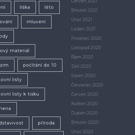
Červen 2021
ení
liška
léto
Březen 2021
Únor 2021
ování
mluvení
Leden 2021
ody
Prosinec 2020
Listopad 2020
lový materiál
Říjen 2020
zim
počítání do 10
Září 2020
Srpen 2020
ovní listy
Červenec 2020
ovní listy k tisku
Červen 2020
Květen 2020
mena
Duben 2020
Březen 2020
dstavivost
příroda
Únor 2020