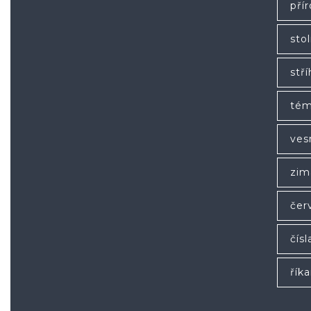
pří
stol
stří
tém
ves
zim
čer
čísl
řík