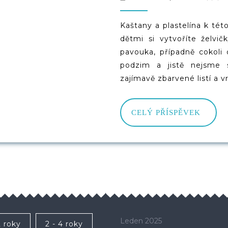
10.
2019
Kaštany a plastelína k této 
dětmi si vytvoříte želvi
pavouka, případně cokoli
podzim a jistě nejsme 
zajímavě zbarvené listí a v
CELÝ
CELÝ PŘÍSPĚVEK
PŘÍS
Leden 2025
2 roky
2 - 4 roky