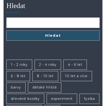
Hledat
Hledat
1 - 2 roky
2 - 4 roky
4 - 6 let
6 - 8 let
8 - 10 let
10 let a více
barvy
dětské hřiště
dřevěné kostky
experiment
fyzika