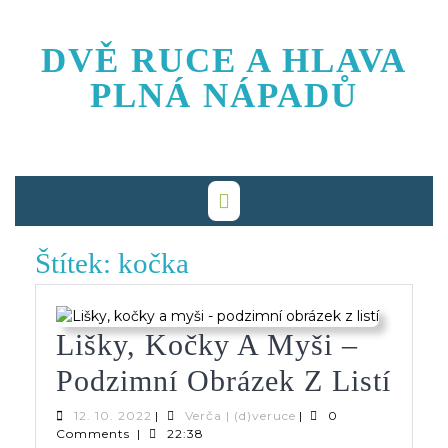
Skip
to
DVĚ RUCE A HLAVA
content
PLNÁ NÁPADŮ
Štítek:
kočka
Lišky, Kočky A Myši –
Lišk
Podzimní Obrázek Z Listí
Koč
12.
Verča
12. 10. 2022
|
Verča | (d)veruce
|
0
10.
|
Comments
|
22:38