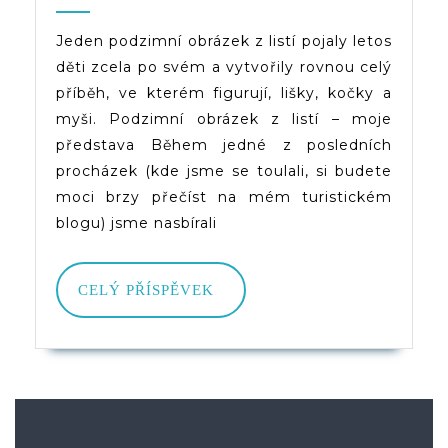
A
2022
(d)veruce
Myš
Jeden podzimní obrázek z listí pojaly letos
děti zcela po svém a vytvořily rovnou celý
–
příběh, ve kterém figurují, lišky, kočky a
Pod
myši. Podzimní obrázek z listí – moje
Obr
představa Během jedné z posledních
procházek (kde jsme se toulali, si budete
Z
moci brzy přečíst na mém turistickém
List
blogu) jsme nasbírali
CELÝ
CELÝ PŘÍSPĚVEK
PŘÍSPĚVEK