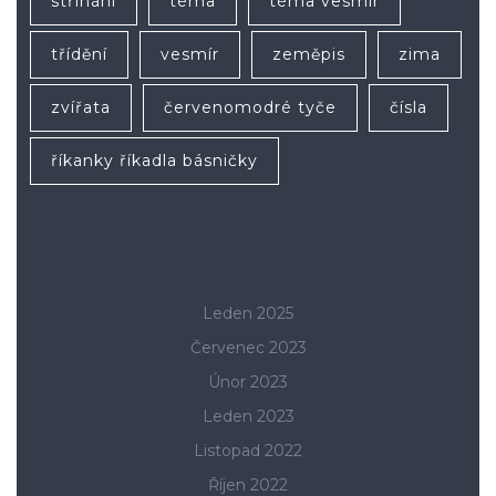
stříhání
téma
téma vesmír
třídění
vesmír
zeměpis
zima
zvířata
červenomodré tyče
čísla
říkanky říkadla básničky
Leden 2025
Červenec 2023
Únor 2023
Leden 2023
Listopad 2022
Říjen 2022