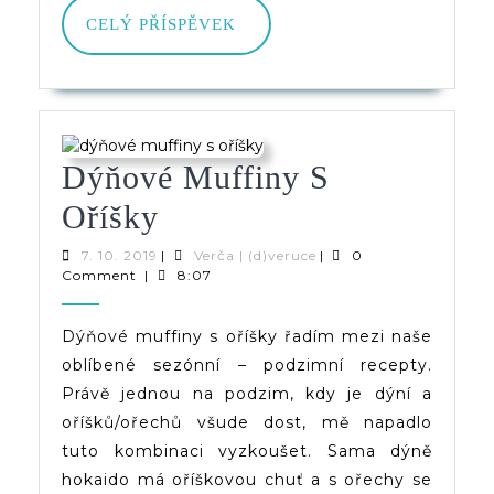
CELÝ
CELÝ PŘÍSPĚVEK
PŘÍSPĚVEK
Dýňové Muffiny S
Dýňové
Oříšky
Muffiny
7.
Verča
7. 10. 2019
|
Verča | (d)veruce
|
0
10.
|
Comment
|
8:07
S
2019
(d)veruce
Oříšky
Dýňové muffiny s oříšky řadím mezi naše
oblíbené sezónní – podzimní recepty.
Právě jednou na podzim, kdy je dýní a
oříšků/ořechů všude dost, mě napadlo
tuto kombinaci vyzkoušet. Sama dýně
hokaido má oříškovou chuť a s ořechy se