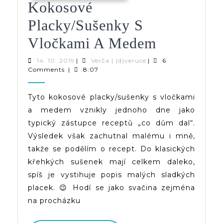
Kokosové
Placky/sušenky S
Kokosové
Vločkami A Medem
Placky/su
14.
Verča
14. 10. 2019
|
Verča | (d)veruce
|
6
10.
|
Comments
|
8:07
S
2019
(d)veruce
Vločkami
Tyto kokosové placky/sušenky s vločkami
a medem vznikly jednoho dne jako
A
typický zástupce receptů „co dům dal“.
Medem
Výsledek však zachutnal malému i mně,
takže se podělím o recept. Do klasických
křehkých sušenek mají celkem daleko,
spíš je vystihuje popis malých sladkých
placek. 😉 Hodí se jako svačina zejména
na procházku