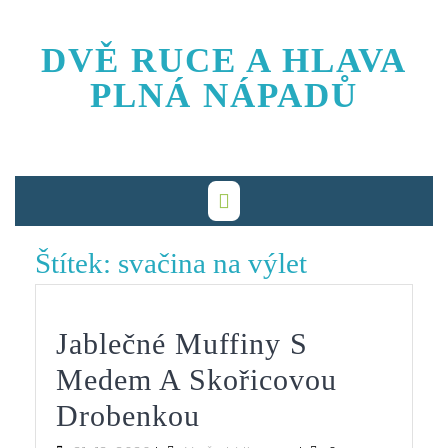
Skip
to
DVĚ RUCE A HLAVA
content
PLNÁ NÁPADŮ
Štítek:
svačina na výlet
Jablečné Muffiny S
Medem A Skořicovou
Jablečné
Drobenkou