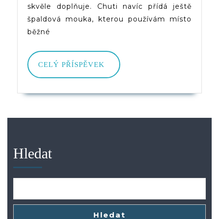
skvěle doplňuje. Chuti navíc přídá ještě
špaldová mouka, kterou používám místo
běžné
CELÝ
CELÝ PŘÍSPĚVEK
PŘÍSPĚVEK
Hledat
Hledat