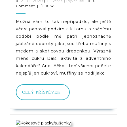
Muffiny
21.
Verča
21. 12. 2020
|
Verča | (d)veruce
|
0
12.
|
Comment
|
10:49
S
2020
(d)veruce
Medem
Možná vám to tak nepřipadalo, ale ještě
včera panoval podzim a k tomuto ročnímu
A
období podle mě patří jednoznačně
Skořicovou
jablečné dobroty jako jsou třeba muffiny s
Drobenkou
medem a skořicovou drobenkou. Výrazně
méně cukru Další aktivita z adventního
kalendáře? Ano! Ačkoli teď všichni pečete
nejspíš jen cukroví, muffiny se hodí jako
CELÝ
CELÝ PŘÍSPĚVEK
PŘÍSPĚVEK