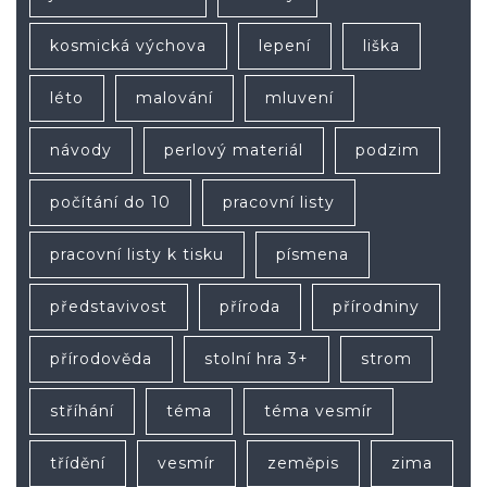
kosmická výchova
lepení
liška
léto
malování
mluvení
návody
perlový materiál
podzim
počítání do 10
pracovní listy
pracovní listy k tisku
písmena
představivost
příroda
přírodniny
přírodověda
stolní hra 3+
strom
stříhání
téma
téma vesmír
třídění
vesmír
zeměpis
zima