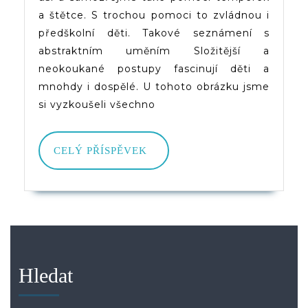
a štětce. S trochou pomoci to zvládnou i
předškolní děti. Takové seznámení s
abstraktním uměním Složitější a
neokoukané postupy fascinují děti a
mnohdy i dospělé. U tohoto obrázku jsme
si vyzkoušeli všechno
CELÝ
CELÝ PŘÍSPĚVEK
PŘÍSPĚVEK
Hledat