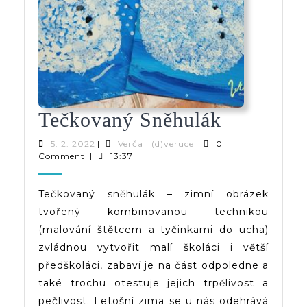
Tečkovan
Tečkovaný Sněhulák
Sněhulák
5.
Verča
5. 2. 2022
|
Verča | (d)veruce
|
0
2.
|
Comment
|
13:37
2022
(d)veruce
Tečkovaný sněhulák – zimní obrázek
tvořený kombinovanou technikou
(malování štětcem a tyčinkami do ucha)
zvládnou vytvořit malí školáci i větší
předškoláci, zabaví je na část odpoledne a
také trochu otestuje jejich trpělivost a
pečlivost. Letošní zima se u nás odehrává