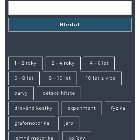
Hledat
1 - 2 roky
2 - 4 roky
4 - 6 let
6 - 8 let
8 - 10 let
10 let a více
barvy
dětské hřiště
dřevěné kostky
experiment
fyzika
grafomotorika
jaro
jemná motorika
kolíčky