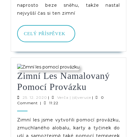
naprosto beze sněhu, takže nastal
nejvyšší čas si ten zimní
CELÝ
CELÝ PŘÍSPĚVEK
PŘÍSPĚVEK
Zimní Les Namalovaný
Zimní
Pomocí Provázku
Les
25.
Verča
25. 12. 2020
|
Verča | (d)veruce
|
0
12.
|
Comment
|
11:22
Namalovaný
2020
(d)veruce
Pomocí
Zimní les jsme vytvořili pomocí provázku,
zmuchlaného alobalu, karty a tyčinek do
Provázku
uší a samozřejmě také pomocí temperek