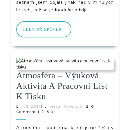
seznam jsem pojala jinak než v minulých
letech, což se jednoduše odvíjí
CELÝ
CELÝ PŘÍSPĚVEK
PŘÍSPĚVEK
Atmosféra – Výuková
Aktivita A Pracovní List
Atmosféra
K Tisku
–
4.
Verča
4. 3. 2021
|
Verča | (d)veruce
|
0
3.
|
Comment
|
8:04
Výuková
2021
(d)veruce
Aktivita
Atmosféra – podtéma, které jsme řešili v