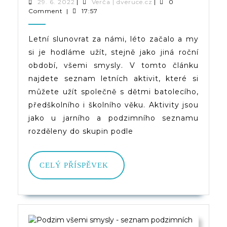
Všemi
29.
Verča
29. 6. 2022
|
Verča | dveruce.cz
|
0
6.
|
Comment
|
17:57
Smysly
2022
dveruce.cz
–
Letní slunovrat za námi, léto začalo a my
si je hodláme užít, stejně jako jiná roční
Seznam
období, všemi smysly. V tomto článku
Letních
najdete seznam letních aktivit, které si
Aktivit
můžete užít společně s dětmi batolecího,
předškolního i školního věku. Aktivity jsou
Nejen
jako u jarního a podzimního seznamu
Pro
rozděleny do skupin podle
Děti
CELÝ
CELÝ PŘÍSPĚVEK
PŘÍSPĚVEK