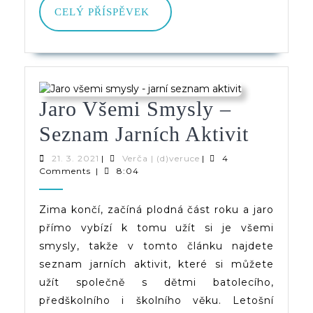
CELÝ
CELÝ PŘÍSPĚVEK
PŘÍSPĚVEK
Jaro Všemi Smysly –
Jaro
Seznam Jarních Aktivit
Všemi
21.
Verča
21. 3. 2021
|
Verča | (d)veruce
|
4
3.
|
Comments
|
8:04
Smysl
2021
(d)veruce
–
Zima končí, začíná plodná část roku a jaro
přímo vybízí k tomu užít si je všemi
Sezna
smysly, takže v tomto článku najdete
Jarních
seznam jarních aktivit, které si můžete
Aktivit
užít společně s dětmi batolecího,
předškolního i školního věku. Letošní