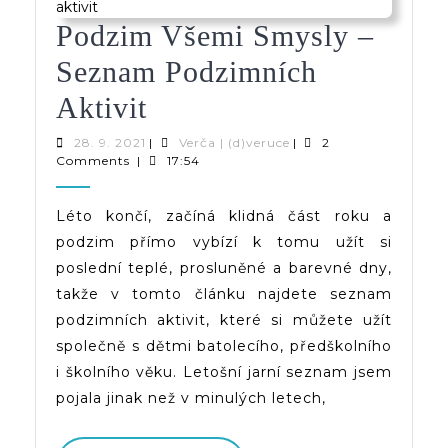
Podzim Všemi Smysly –
Seznam Podzimních
Podzim
Aktivit
Všemi
28.
Verča
28. 9. 2021
|
Verča | (d)veruce
|
2
9.
|
Comments
|
17:54
Smysly
2021
(d)veruce
–
Léto končí, začíná klidná část roku a
podzim přímo vybízí k tomu užít si
Seznam
poslední teplé, prosluněné a barevné dny,
Podzimních
takže v tomto článku najdete seznam
Aktivit
podzimních aktivit, které si můžete užít
společně s dětmi batolecího, předškolního
i školního věku. Letošní jarní seznam jsem
pojala jinak než v minulých letech,