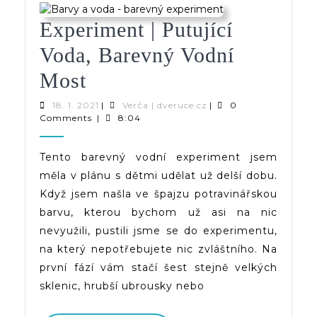
Experiment | Putující
Voda, Barevný Vodní
Experiment
Most
|
18.
Verča
18. 1. 2021
|
Verča | dveruce.cz
|
0
1.
|
Comments
|
8:04
Putující
2021
dveruce.cz
Voda,
Tento barevný vodní experiment jsem
měla v plánu s dětmi udělat už delší dobu.
Barevný
Když jsem našla ve špajzu potravinářskou
Vodní
barvu, kterou bychom už asi na nic
Most
nevyužili, pustili jsme se do experimentu,
na který nepotřebujete nic zvláštního. Na
první fází vám stačí šest stejně velkých
sklenic, hrubší ubrousky nebo