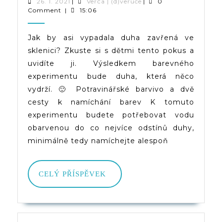
|
26.
Verča
26. 1. 2021
|
Verča | (d)veruce
|
0
1.
|
Comment
|
15:06
Duha
2021
(d)veruce
Ve
Jak by asi vypadala duha zavřená ve
sklenici? Zkuste si s dětmi tento pokus a
Sklenici
uvidíte ji. Výsledkem barevného
experimentu bude duha, která něco
vydrží. 🙂 Potravinářské barvivo a dvě
cesty k namíchání barev K tomuto
experimentu budete potřebovat vodu
obarvenou do co nejvíce odstínů duhy,
minimálně tedy namíchejte alespoň
CELÝ
CELÝ PŘÍSPĚVEK
PŘÍSPĚVEK