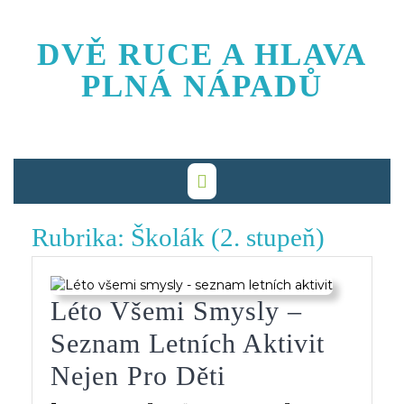
Skip
to
DVĚ RUCE A HLAVA
content
PLNÁ NÁPADŮ
Rubrika:
Školák (2. stupeň)
Léto Všemi Smysly –
Seznam Letních Aktivit
Léto
Nejen Pro Děti