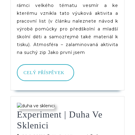
rámci velkého tématu vesmír a ke
A
kterému vznikla tato výuková aktivita a
Pracovní
pracovní list (v článku naleznete návod k
List
výrobě pomůcky pro předškolní a mladší
školní děti a samozřejmě také materiál k
K
tisku). Atmosféra – zalaminovaná aktivita
Tisku
na suchý zip Jako první jsem
CELÝ
CELÝ PŘÍSPĚVEK
PŘÍSPĚVEK
Experiment | Duha Ve
Experiment
Sklenici