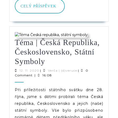
CELÝ
CELÝ PŘÍSPĚVEK
PŘÍSPĚVEK
Téma | Česká Republika,
Československo, Státní
Téma
Symboly
|
12.
Verča
12. 11. 2020
|
Verča | (d)veruce
|
0
11.
|
Comment
|
16:08
Česká
2020
(d)veruce
Republika,
Při příležitosti státního svátku dne 28.
října, jsme s dětmi probírali téma Česká
Československo,
republika, Československo a jejich (naše)
Státní
státní symboly. Vše bylo přizpůsobeno
Symboly
primárně dětem předškolního věku, ale