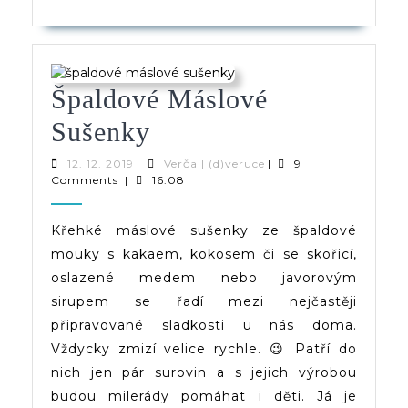
Špaldové Máslové
Špaldové
Sušenky
Máslové
12.
Verča
12. 12. 2019
|
Verča | (d)veruce
|
9
12.
|
Comments
|
16:08
Sušenky
2019
(d)veruce
Křehké máslové sušenky ze špaldové
mouky s kakaem, kokosem či se skořicí,
oslazené medem nebo javorovým
sirupem se řadí mezi nejčastěji
připravované sladkosti u nás doma.
Vždycky zmizí velice rychle. 😉 Patří do
nich jen pár surovin a s jejich výrobou
budou milerády pomáhat i děti. Já je