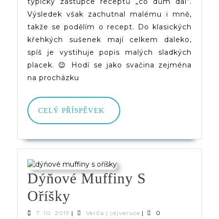
typický zástupce receptů „co dům dal“.
Medem
Výsledek však zachutnal malému i mně,
takže se podělím o recept. Do klasických
křehkých sušenek mají celkem daleko,
spíš je vystihuje popis malých sladkých
placek. 😉 Hodí se jako svačina zejména
na procházku
CELÝ
CELÝ PŘÍSPĚVEK
PŘÍSPĚVEK
Dýňové Muffiny S
Dýňové
Oříšky
Muffiny
7.
Verča
7. 10. 2019
|
Verča | (d)veruce
|
0