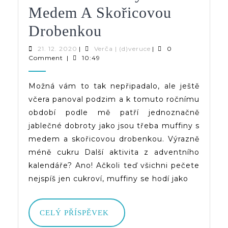
Medem A Skořicovou
Jablečné
Drobenkou
Muffiny
21.
Verča
21. 12. 2020
|
Verča | (d)veruce
|
0
12.
|
Comment
|
10:49
S
2020
(d)veruce
Medem
Možná vám to tak nepřipadalo, ale ještě
včera panoval podzim a k tomuto ročnímu
A
období podle mě patří jednoznačně
Skořicovou
jablečné dobroty jako jsou třeba muffiny s
Drobenkou
medem a skořicovou drobenkou. Výrazně
méně cukru Další aktivita z adventního
kalendáře? Ano! Ačkoli teď všichni pečete
nejspíš jen cukroví, muffiny se hodí jako
CELÝ
CELÝ PŘÍSPĚVEK
PŘÍSPĚVEK