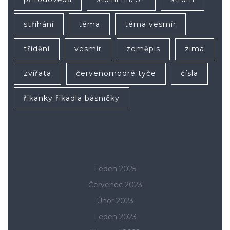
stříhání
téma
téma vesmír
třídění
vesmír
zeměpis
zima
zvířata
červenomodré tyče
čísla
říkanky říkadla básničky
Leden 2025
Červenec 2023
Únor 2023
Leden 2023