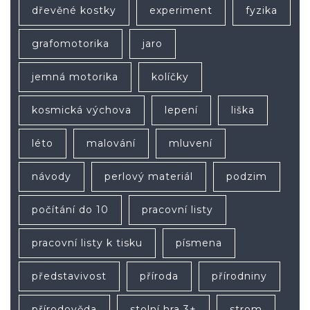
dřevěné kostky
experiment
fyzika
grafomotorika
jaro
jemná motorika
kolíčky
kosmická výchova
lepení
liška
léto
malování
mluvení
návody
perlový materiál
podzim
počítání do 10
pracovní listy
pracovní listy k tisku
písmena
představivost
příroda
přírodniny
přírodověda
stolní hra 3+
strom