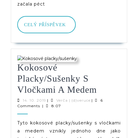
začala péct
CELÝ
CELÝ PŘÍSPĚVEK
PŘÍSPĚVEK
Kokosové
Placky/sušenky S
Kokosové
Vločkami A Medem
Placky/su
14.
Verča
14. 10. 2019
|
Verča | (d)veruce
|
6
10.
|
Comments
|
8:07
S
2019
(d)veruce
Vločkami
Tyto kokosové placky/sušenky s vločkami
a medem vznikly jednoho dne jako
A