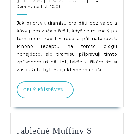
Pro
11.
Verča
11. 11. 2022
|
Verča | (d)veruce
|
4
11.
|
Comments
|
10:03
Děti
2022
(d)veruce
–
Jak připravit tiramisu pro děti bez vajec a
kávy jsem začala řešit, když se mi malý po
Bez
tom mém začal v roce a půl natahovat.
Vajec
Mnoho receptů na tomto blogu
A
nenajdete, ale tiramisu připravuji tímto
způsobem už pět let, takže si říkám, že si
Kávy
zaslouží tu být. Subjektivně má naše
(+
Verze
CELÝ
CELÝ PŘÍSPĚVEK
Bez
PŘÍSPĚVEK
Lepku)
Jablečné Muffiny S