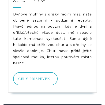
10.
|
Comment
|
8:07
S
2019
(d)veruce
Oříšky
Dýňové muffiny s oříšky řadím mezi naše
oblíbené sezónní – podzimní recepty.
Právě jednou na podzim, kdy je dýní a
oříšků/ořechů všude dost, mě napadlo
tuto kombinaci vyzkoušet. Sama dýně
hokaido má oříškovou chuť a s ořechy se
skvěle doplňuje. Chuti navíc přídá ještě
špaldová mouka, kterou používám místo
běžné
CELÝ
CELÝ PŘÍSPĚVEK
PŘÍSPĚVEK