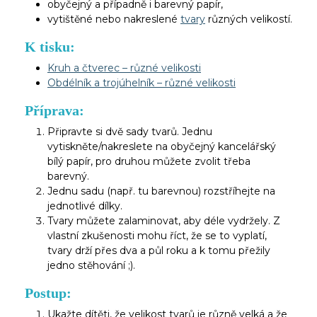
obyčejný a případně i barevný papír,
vytištěné nebo nakreslené
tvary
různých velikostí.
K tisku:
Kruh a čtverec – různé velikosti
Obdélník a trojúhelník – různé velikosti
Příprava:
Připravte si dvě sady tvarů. Jednu
vytiskněte/nakreslete na obyčejný kancelářský
bílý papír, pro druhou můžete zvolit třeba
barevný.
Jednu sadu (např. tu barevnou) rozstříhejte na
jednotlivé dílky.
Tvary můžete zalaminovat, aby déle vydržely. Z
vlastní zkušenosti mohu říct, že se to vyplatí,
tvary drží přes dva a půl roku a k tomu přežily
jedno stěhování ;).
Postup:
Ukažte dítěti, že velikost tvarů je různě velká a že