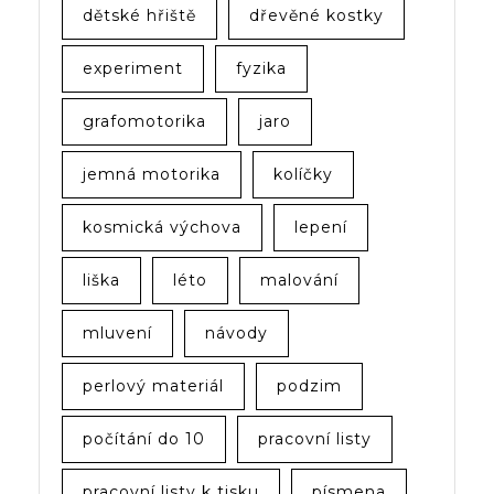
dětské hřiště
dřevěné kostky
experiment
fyzika
grafomotorika
jaro
jemná motorika
kolíčky
kosmická výchova
lepení
liška
léto
malování
mluvení
návody
perlový materiál
podzim
počítání do 10
pracovní listy
pracovní listy k tisku
písmena