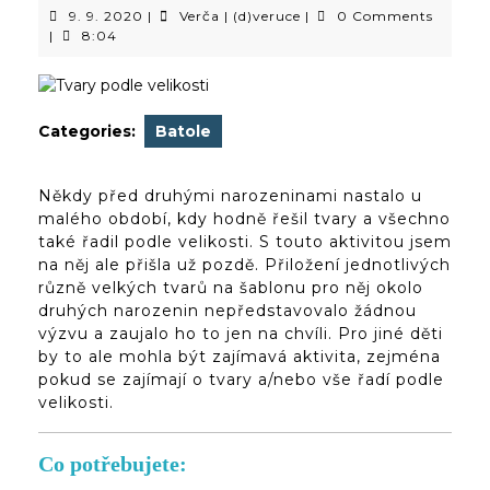
9.
Verča
9. 9. 2020
|
Verča | (d)veruce
|
0 Comments
9.
|
|
8:04
2020
(d)veruce
Categories:
Batole
Někdy před druhými narozeninami nastalo u
malého období, kdy hodně řešil tvary a všechno
také řadil podle velikosti. S touto aktivitou jsem
na něj ale přišla už pozdě. Přiložení jednotlivých
různě velkých tvarů na šablonu pro něj okolo
druhých narozenin nepředstavovalo žádnou
výzvu a zaujalo ho to jen na chvíli. Pro jiné děti
by to ale mohla být zajímavá aktivita, zejména
pokud se zajímají o tvary a/nebo vše řadí podle
velikosti.
Co potřebujete: