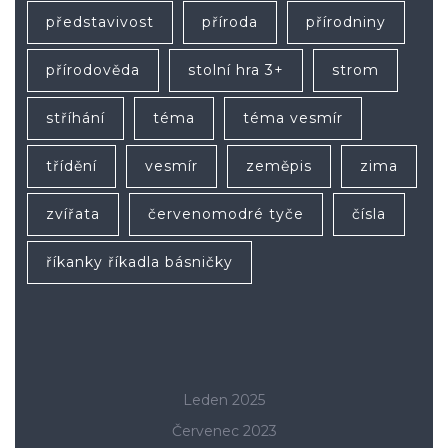
představivost
příroda
přírodniny
přírodověda
stolní hra 3+
strom
stříhání
téma
téma vesmír
třídění
vesmír
zeměpis
zima
zvířata
červenomodré tyče
čísla
říkanky říkadla básničky
Leden 2025
Červenec 2023