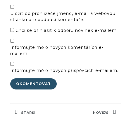
Uložit do prohlížeče jméno, e-mail a webovou
stránku pro budoucí komentáře.
Chci se přihlásit k odběru novinek e-mailem.
Informujte mě o nových komentářích e-
mailem.
Informujte mě o nových příspěvcích e-mailem.
Navigace
pro
STARŠÍ
NOVĚJŠÍ
příspěvek
Previous
Next
post:
post: