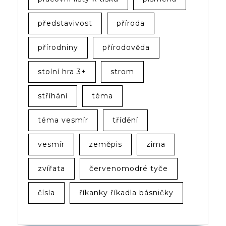
představivost
příroda
přírodniny
přírodověda
stolní hra 3+
strom
stříhání
téma
téma vesmír
třídění
vesmír
zeměpis
zima
zvířata
červenomodré tyče
čísla
říkanky říkadla básničky