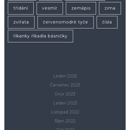
třídění
vesmír
zeměpis
zima
zvířata
červenomodré tyče
čísla
říkanky říkadla básničky
Leden 2025
Červenec 2023
Únor 2023
Leden 2023
Listopad 2022
Říjen 2022