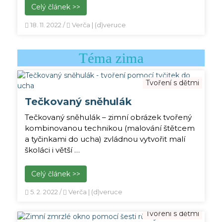
Celý článek >>
18. 11. 2022
/
Verča | (d)veruce
Téma zima
Tvoření s dětmi
Tečkovaný sněhulák
Tečkovaný sněhulák – zimní obrázek tvořený
kombinovanou technikou (malování štětcem
a tyčinkami do ucha) zvládnou vytvořit malí
školáci i větší …
Celý článek >>
5. 2. 2022
/
Verča | (d)veruce
Tvoření s dětmi