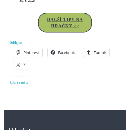
30. 8. 2021
DALŠÍ TIPY NA
HRAČKY
>>
Sdílejte:
Pinterest
Facebook
Tumblr
X
Líbí se mi to: