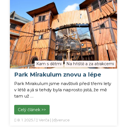
Kam s dětmi
Na hřiště a za atrakcemi
Park Mirakulum znovu a lépe
Park Mirakulum jsme navštivili před třemi lety
v létě a já si tehdy byla naprosto jistá, že mě
tam už …
Celý článek >>
8. 1. 2025
/
Verča | (d)veruce