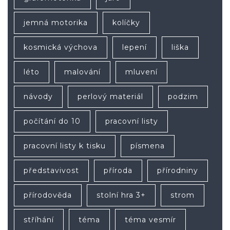
jemná motorika
kolíčky
kosmická výchova
lepení
liška
léto
malování
mluvení
návody
perlový materiál
podzim
počítání do 10
pracovní listy
pracovní listy k tisku
písmena
představivost
příroda
přírodniny
přírodověda
stolní hra 3+
strom
stříhání
téma
téma vesmír