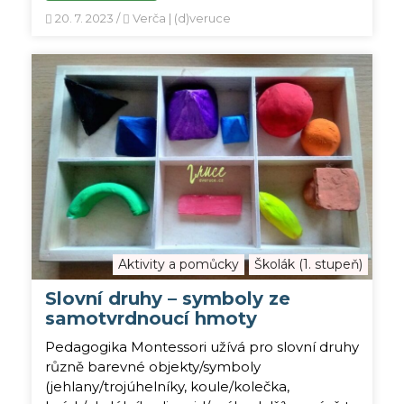
20. 7. 2023
/
Verča | (d)veruce
Aktivity a pomůcky
Školák (1. stupeň)
Slovní druhy – symboly ze
samotvrdnoucí hmoty
Pedagogika Montessori užívá pro slovní druhy
různě barevné objekty/symboly
(jehlany/trojúhelníky, koule/kolečka,