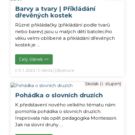
Barvy a tvary | Přikládání
dřevěných kostek
Různé přikládačky (přikládání podle tvarů
nebo barev) jsou u malých dětí batolecího
věku velmi oblíbené a přikládání dřevěných
kostek je …
Celý článek >>
11. 1. 2023
/
Verča | (d)veruce
Školák (1. stupeň)
Pohádka o slovních druzích
K představení nového velkého tématu nám
pomohla pohádka o slovních druzích.
Inspirovala nás opět pedagogika Montessori.
Jak na slovní druhy …