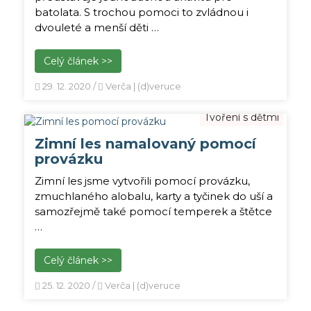
batolata. S trochou pomoci to zvládnou i
dvouleté a menší děti …
Celý článek >>
29. 12. 2020
/
Verča | (d)veruce
Tvoření s dětmi
Zimní les namalovaný pomocí
provázku
Zimní les jsme vytvořili pomocí provázku,
zmuchlaného alobalu, karty a tyčinek do uší a
samozřejmě také pomocí temperek a štětce
…
Celý článek >>
25. 12. 2020
/
Verča | (d)veruce