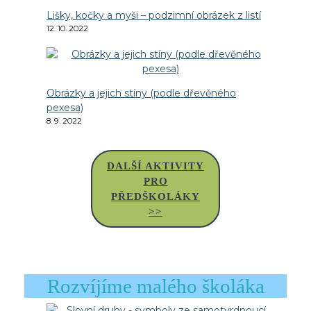
Lišky, kočky a myši – podzimní obrázek z listí
12. 10. 2022
Obrázky a jejich stíny (podle dřevěného
pexesa)
8. 9. 2022
DALŠÍ AKTIVITY
PRO
PŘEDŠKOLÁKY
>>
Rozvíjíme malého školáka