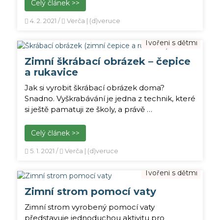
Celý článek >>
4. 2. 2021
/
Verča | (d)veruce
Tvoření s dětmi
Zimní škrábací obrázek – čepice
a rukavice
Jak si vyrobit škrábací obrázek doma?
Snadno. Vyškrabávání je jedna z technik, které
si ještě pamatuji ze školy, a právě …
Celý článek >>
5. 1. 2021
/
Verča | (d)veruce
Tvoření s dětmi
Zimní strom pomocí vaty
Zimní strom vyrobený pomocí vaty
představuje jednoduchou aktivitu pro