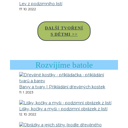
Lev z podzimního listí
17. 10. 2022
DALŠÍ TVOŘENÍ
S DĚTMI >>
Rozvíjíme batole
Barvy a tvary | Přikládání dřevěných kostek
11. 1. 2023
Lišky, kočky a myši – podzimní obrázek z listí
12. 10. 2022