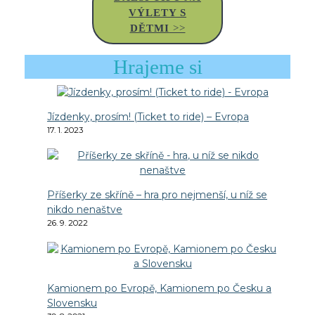
VÝLETY S
DĚTMI
>>
Hrajeme si
Jízdenky, prosím! (Ticket to ride) – Evropa
17. 1. 2023
Příšerky ze skříně – hra pro nejmenší, u níž se
nikdo nenaštve
26. 9. 2022
Kamionem po Evropě, Kamionem po Česku a
Slovensku