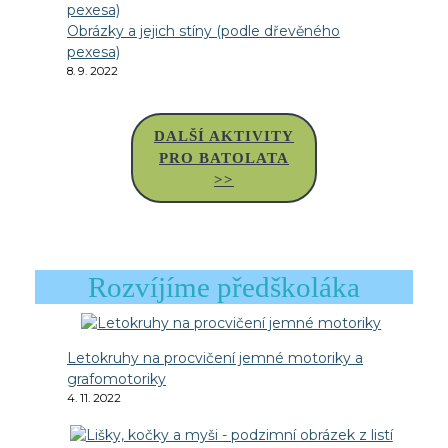
Obrázky a jejich stíny (podle dřevěného
pexesa)
8. 9. 2022
DALŠÍ AKTIVITY
PRO BATOLATA
>>
Rozvíjíme předškoláka
Letokruhy na procvičení jemné motoriky a
grafomotoriky
4. 11. 2022