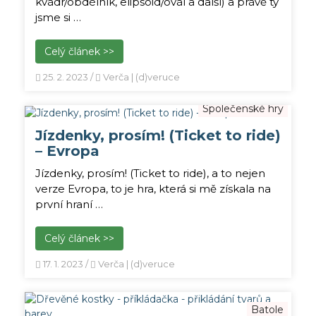
kvádr/obdélník, elipsoid/ovál a další) a právě ty
jsme si …
Celý článek >>
25. 2. 2023
/
Verča | (d)veruce
Společenské hry
Jízdenky, prosím! (Ticket to ride)
– Evropa
Jízdenky, prosím! (Ticket to ride), a to nejen
verze Evropa, to je hra, která si mě získala na
první hraní …
Celý článek >>
17. 1. 2023
/
Verča | (d)veruce
Batole