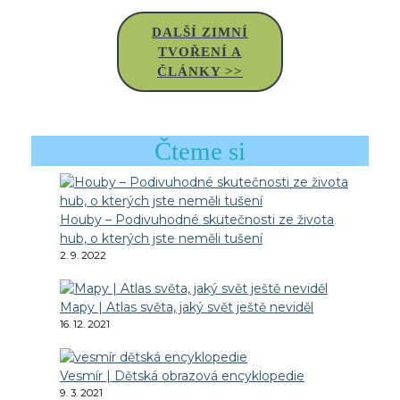
DALŠÍ ZIMNÍ
TVOŘENÍ A
ČLÁNKY >>
Čteme si
Houby – Podivuhodné skutečnosti ze života
hub, o kterých jste neměli tušení
2. 9. 2022
Mapy | Atlas světa, jaký svět ještě neviděl
16. 12. 2021
Vesmír | Dětská obrazová encyklopedie
9. 3. 2021