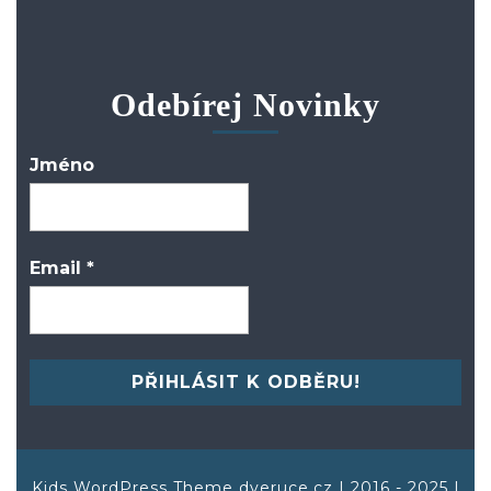
Odebírej Novinky
Jméno
Email
*
Kids WordPress Theme
dveruce.cz | 2016 - 2025 |