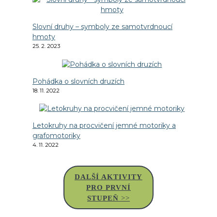
Slovní druhy – symboly ze samotvrdnoucí
hmoty
25. 2. 2023
Pohádka o slovních druzích
18. 11. 2022
Letokruhy na procvičení jemné motoriky a
grafomotoriky
4. 11. 2022
DALŠÍ AKTIVITY
PRO PRVNÍ
STUPEŇ
>>