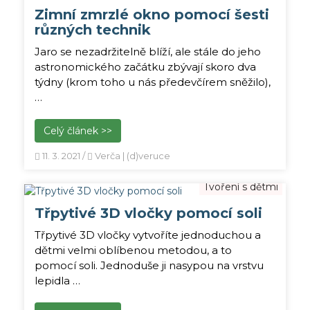
Zimní zmrzlé okno pomocí šesti
různých technik
Jaro se nezadržitelně blíží, ale stále do jeho
astronomického začátku zbývají skoro dva
týdny (krom toho u nás předevčírem sněžilo),
…
Celý článek >>
11. 3. 2021
/
Verča | (d)veruce
Tvoření s dětmi
Třpytivé 3D vločky pomocí soli
Třpytivé 3D vločky vytvoříte jednoduchou a
dětmi velmi oblíbenou metodou, a to
pomocí soli. Jednoduše ji nasypou na vrstvu
lepidla …