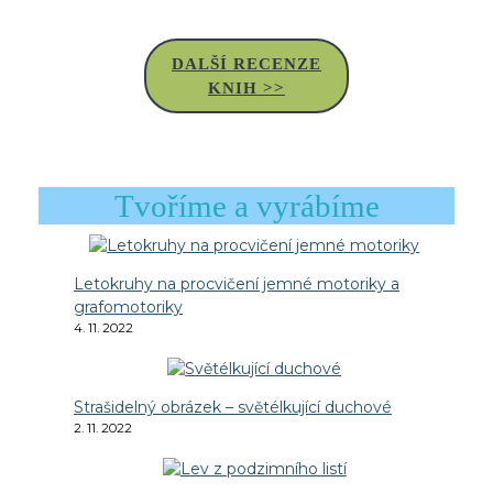
DALŠÍ RECENZE
KNIH >>
Tvoříme a vyrábíme
Letokruhy na procvičení jemné motoriky a
grafomotoriky
4. 11. 2022
Strašidelný obrázek – světélkující duchové
2. 11. 2022